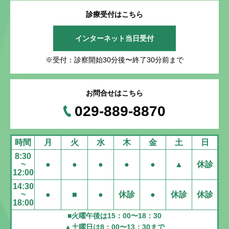
診療受付はこちら
インターネット当日受付
※受付：診察開始30分後〜終了30分前まで
お問合せはこちら
029-889-8870
時間
月
火
水
木
金
土
日
8:30
~
●
●
●
●
●
▲
休診
12:00
14:30
~
●
■
●
休診
●
休診
休診
18:00
■火曜午後は15：00〜18：30
▲土曜日は8：00〜13：30まで